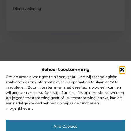
Dienstverlening
Over heelnederlands
Beheer toestemming
Jouw gids voor inspiratie en tips uit het dagelijks leven.
Ontdek een brede verzameling blogs en artikelen die je helpen
Om de beste ervaringen te bieden, gebruiken wij technologieën
om het meeste uit elke dag te halen, met praktische adviezen
zoals cookies om informatie over je apparaat op te slaan en/of te
en verrassende inzichten.
raadplegen. Door in te stemmen met deze technologieën kunnen
wij gegevens zoals surfgedrag of unieke ID's op deze site verwerken.
Bericht categorie
Als je geen toestemming geeft of uw toestemming intrekt, kan dit
een nadelige invloed hebben op bepaalde functies en
mogelijkheden.
Main Links
Alle Cookies
Goedkope linkbuilding: slim inzetten zonder je SEO te schaden