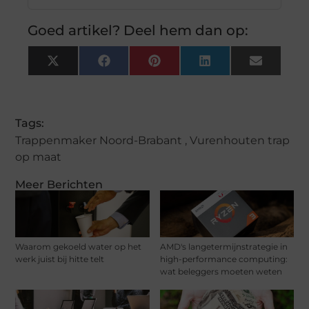
Goed artikel? Deel hem dan op:
X
Facebook
Pinterest
LinkedIn
Email
(Twitter)
Tags:
Trappenmaker Noord-Brabant
,
Vurenhouten trap
op maat
Meer Berichten
Waarom gekoeld water op het
AMD's langetermijnstrategie in
werk juist bij hitte telt
high-performance computing:
wat beleggers moeten weten