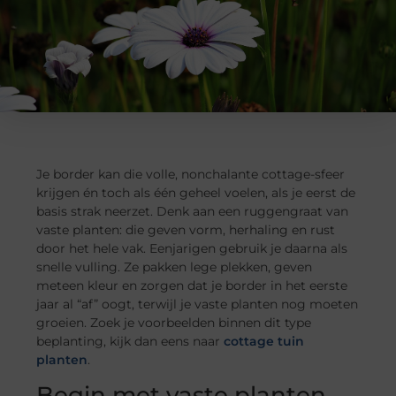
Je border kan die volle, nonchalante cottage-sfeer
krijgen én toch als één geheel voelen, als je eerst de
basis strak neerzet. Denk aan een ruggengraat van
vaste planten: die geven vorm, herhaling en rust
door het hele vak. Eenjarigen gebruik je daarna als
snelle vulling. Ze pakken lege plekken, geven
meteen kleur en zorgen dat je border in het eerste
jaar al “af” oogt, terwijl je vaste planten nog moeten
groeien. Zoek je voorbeelden binnen dit type
beplanting, kijk dan eens naar
cottage tuin
planten
.
Begin met vaste planten