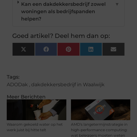
Kan een dakdekkersbedrijf zowel
▼
woningen als bedrijfspanden
helpen?
Goed artikel? Deel hem dan op:
X
Facebook
Pinterest
LinkedIn
Email
(Twitter)
Tags:
ADODak
,
dakdekkersbedrijf in Waalwijk
Meer Berichten
Waarom gekoeld water op het
AMD's langetermijnstrategie in
werk juist bij hitte telt
high-performance computing:
wat beleggers moeten weten