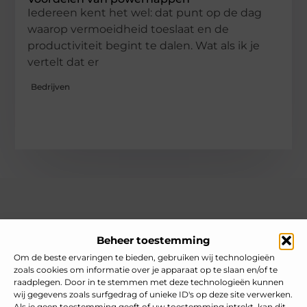
Iedereen kent het wel: dat punt op de dag
waarop vermoeidheid toeslaat en de
productiviteit begint te dalen. Wat als ik je
vertelt dat er
Bedrijven
Over heelnederlands
Beheer toestemming
Jouw gids voor inspiratie en tips uit het dagelijks leven.
Ontdek een brede verzameling blogs en artikelen die je helpen
Om de beste ervaringen te bieden, gebruiken wij technologieën
om het meeste uit elke dag te halen, met praktische adviezen
zoals cookies om informatie over je apparaat op te slaan en/of te
en verrassende inzichten.
raadplegen. Door in te stemmen met deze technologieën kunnen
wij gegevens zoals surfgedrag of unieke ID's op deze site verwerken.
Bericht categorie
Als je geen toestemming geeft of uw toestemming intrekt, kan dit