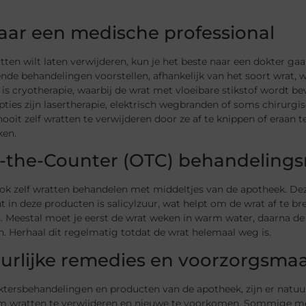
aar een medische professional
atten wilt laten verwijderen, kun je het beste naar een dokter g
ende behandelingen voorstellen, afhankelijk van het soort wrat, w
s cryotherapie, waarbij de wrat met vloeibare stikstof wordt bev
ties zijn lasertherapie, elektrisch wegbranden of soms chirurgis
ooit zelf wratten te verwijderen door ze af te knippen of eraan t
ken.
-the-Counter (OTC) behandelin
ok zelf wratten behandelen met middeltjes van de apotheek. Dez
t in deze producten is salicylzuur, wat helpt om de wrat af te b
. Meestal moet je eerst de wrat weken in warm water, daarna de
. Herhaal dit regelmatig totdat de wrat helemaal weg is.
urlijke remedies en voorzorgsma
ktersbehandelingen en producten van de apotheek, zijn er natuu
m wratten te verwijderen en nieuwe te voorkomen. Sommige me