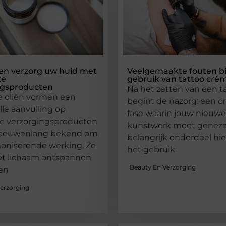
en verzorg uw huid met
Veelgemaakte fouten bi
ke
gebruik van tattoo crè
ngsproducten
Na het zetten van een t
e oliën vormen een
begint de nazorg: een cr
le aanvulling op
fase waarin jouw nieuwe
ke verzorgingsproducten
kunstwerk moet geneze
al eeuwenlang bekend om
belangrijk onderdeel hie
oniserende werking. Ze
het gebruik
et lichaam ontspannen
Beauty En Verzorging
en
erzorging