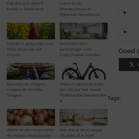
Dat doe je in deze 7
warm thuis:
hotels in Nederland
Interieurbouw in
Nijkerkse nieuwbouw
Trends in galajurken voor
Renovlies laten
2026 die je niet wilt
aanbrengen voor
Goed a
missen
superstrakke wanden
Keuring van steigers
Waarom Sparta al meer
volgens de Richtlijn
dan 125 jaar het meest
Steigers
Nederlandse fietsenmerk
Tags:
is
Welke landen importeren
Wat doe je als je sleutel
de meeste Nederlandse
afbreekt of je jezelf