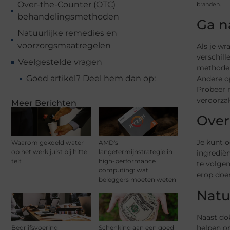
Over-the-Counter (OTC)
branden.
behandelingsmethoden
Ga n
Natuurlijke remedies en
voorzorgsmaatregelen
Als je wr
verschill
Veelgestelde vragen
methode i
Goed artikel? Deel hem dan op:
Andere op
Probeer n
veroorza
Meer Berichten
Over
Je kunt o
Waarom gekoeld water
AMD's
op het werk juist bij hitte
langetermijnstrategie in
ingrediën
telt
high-performance
te volgen
computing: wat
erop doen
beleggers moeten weten
Natu
Naast do
helpen o
Bedrijfsvoering
Schenking aan een goed