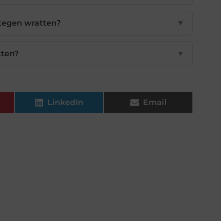
tegen wratten?
▼
tten?
▼
LinkedIn
Email