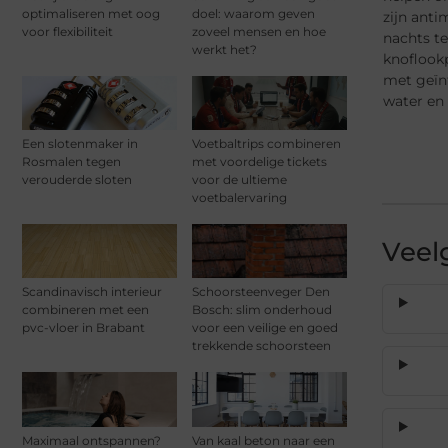
optimaliseren met oog
doel: waarom geven
zijn anti
voor flexibiliteit
zoveel mensen en hoe
nachts te
werkt het?
knoflook
met geïn
water en 
Een slotenmaker in
Voetbaltrips combineren
Rosmalen tegen
met voordelige tickets
verouderde sloten
voor de ultieme
voetbalervaring
Veel
Scandinavisch interieur
Schoorsteenveger Den
combineren met een
Bosch: slim onderhoud
pvc-vloer in Brabant
voor een veilige en goed
trekkende schoorsteen
Maximaal ontspannen?
Van kaal beton naar een