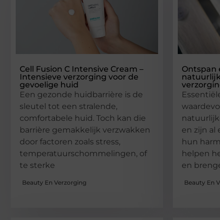
Cell Fusion C Intensive Cream –
Ontspan 
Intensieve verzorging voor de
natuurlij
gevoelige huid
verzorgi
Een gezonde huidbarrière is de
Essentiël
sleutel tot een stralende,
waardevol
comfortabele huid. Toch kan die
natuurlij
barrière gemakkelijk verzwakken
en zijn 
door factoren zoals stress,
hun harm
temperatuurschommelingen, of
helpen h
te sterke
en breng
Beauty En Verzorging
Beauty En V