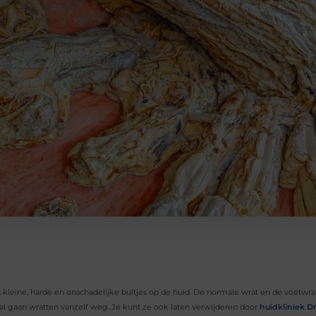
n kleine, harde en onschadelijke bultjes op de huid. De normale wrat en de voetw
tal gaan wratten vanzelf weg. Je kunt ze ook laten verwijderen door
huidkliniek 