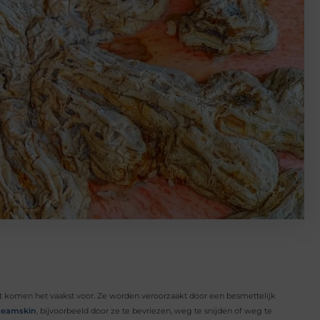
rat komen het vaakst voor. Ze worden veroorzaakt door een besmettelijk
Dreamskin
, bijvoorbeeld door ze te bevriezen, weg te snijden of weg te