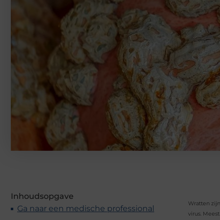
Inhoudsopgave
Wratten zij
Ga naar een medische professional
virus. Mees