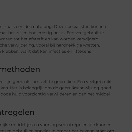
aan, zoals een dermatoloog. Deze specialisten kunnen
aar het zit en hoe ernstig het is. Een veelgebruikte
roren tot het afsterft en kan worden verwijderd.
che verwijdering, vooral bij hardnekkige wratten.
e krabben, want dat kan infecties en littekens
gsmethoden
e zijn gemaakt om zelf te gebruiken. Een veelgebruikt
reken. Het is belangrijk om de gebruiksaanwijzing goed
 dode huid voorzichtig verwijderen en dan het middel
atregelen
rlijke middeltjes en voorzorgsmaatregelen die kunnen
nsen gebruiken appelazijn omdat het bekend staat om