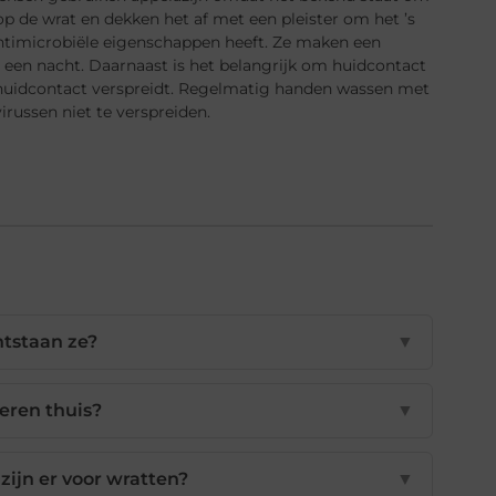
op de wrat en dekken het af met een pleister om het ’s
 antimicrobiële eigenschappen heeft. Ze maken een
een nacht. Daarnaast is het belangrijk om huidcontact
 huidcontact verspreidt. Regelmatig handen wassen met
russen niet te verspreiden.
ntstaan ze?
▼
deren thuis?
▼
ijn er voor wratten?
▼