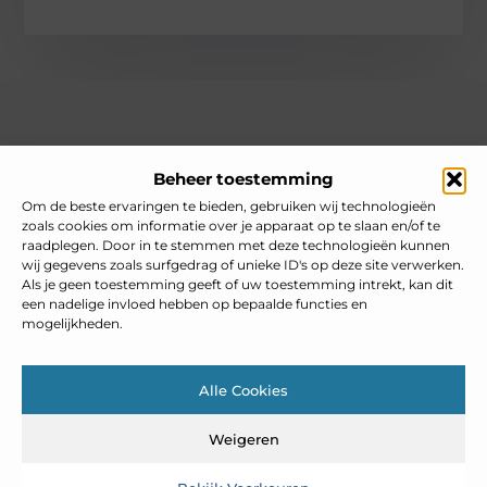
Over heelnederlands
Beheer toestemming
Jouw gids voor inspiratie en tips uit het dagelijks leven.
Ontdek een brede verzameling blogs en artikelen die je helpen
Om de beste ervaringen te bieden, gebruiken wij technologieën
om het meeste uit elke dag te halen, met praktische adviezen
zoals cookies om informatie over je apparaat op te slaan en/of te
en verrassende inzichten.
raadplegen. Door in te stemmen met deze technologieën kunnen
wij gegevens zoals surfgedrag of unieke ID's op deze site verwerken.
Bericht categorie
Als je geen toestemming geeft of uw toestemming intrekt, kan dit
een nadelige invloed hebben op bepaalde functies en
mogelijkheden.
Main Links
Alle Cookies
Goedkope linkbuilding: slim inzetten zonder je SEO te schaden
Weigeren