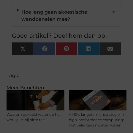
Hoe lang gaan akoestische
▼
wandpanelen mee?
Goed artikel? Deel hem dan op:
X
Facebook
Pinterest
LinkedIn
Email
(Twitter)
Tags:
Meer Berichten
Waarom gekoeld water op het
AMD's langetermijnstrategie in
werk juist bij hitte telt
high-performance computing:
wat beleggers moeten weten