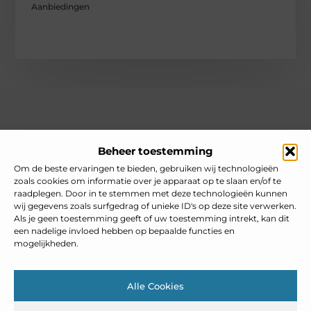
Aanbiedingen
Over heelnederlands
Beheer toestemming
Jouw gids voor inspiratie en tips uit het dagelijks leven.
Ontdek een brede verzameling blogs en artikelen die je helpen
Om de beste ervaringen te bieden, gebruiken wij technologieën
om het meeste uit elke dag te halen, met praktische adviezen
zoals cookies om informatie over je apparaat op te slaan en/of te
en verrassende inzichten.
raadplegen. Door in te stemmen met deze technologieën kunnen
wij gegevens zoals surfgedrag of unieke ID's op deze site verwerken.
Bericht categorie
Als je geen toestemming geeft of uw toestemming intrekt, kan dit
een nadelige invloed hebben op bepaalde functies en
mogelijkheden.
Main Links
Alle Cookies
Goedkope linkbuilding: slim inzetten zonder je SEO te schaden