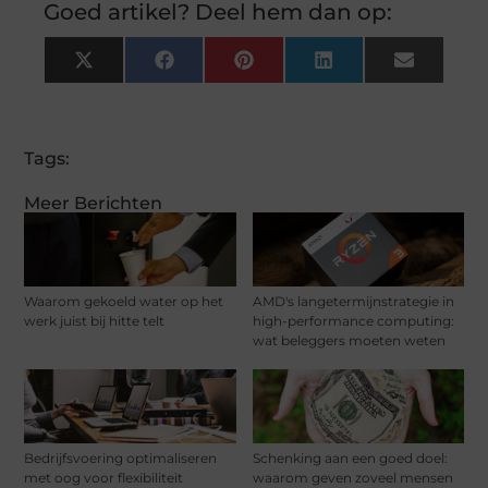
Goed artikel? Deel hem dan op:
X
Facebook
Pinterest
LinkedIn
Email
(Twitter)
Tags:
Meer Berichten
Waarom gekoeld water op het
AMD's langetermijnstrategie in
werk juist bij hitte telt
high-performance computing:
wat beleggers moeten weten
Bedrijfsvoering optimaliseren
Schenking aan een goed doel:
met oog voor flexibiliteit
waarom geven zoveel mensen