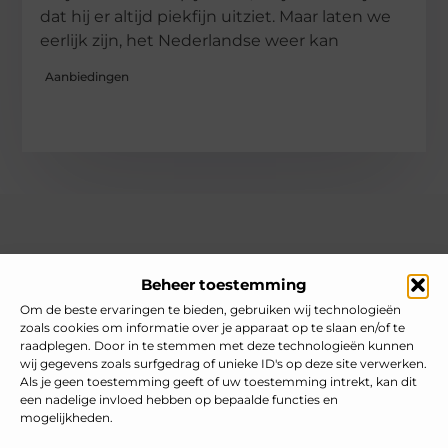
dat hij er altijd piekfijn uitziet. Maar laten we
eerlijk zijn, het Nederlandse weer kan
Aanbiedingen
Over heelnederlands
Beheer toestemming
Jouw gids voor inspiratie en tips uit het dagelijks leven.
Ontdek een brede verzameling blogs en artikelen die je helpen
Om de beste ervaringen te bieden, gebruiken wij technologieën
om het meeste uit elke dag te halen, met praktische adviezen
zoals cookies om informatie over je apparaat op te slaan en/of te
en verrassende inzichten.
raadplegen. Door in te stemmen met deze technologieën kunnen
wij gegevens zoals surfgedrag of unieke ID's op deze site verwerken.
Bericht categorie
Als je geen toestemming geeft of uw toestemming intrekt, kan dit
een nadelige invloed hebben op bepaalde functies en
mogelijkheden.